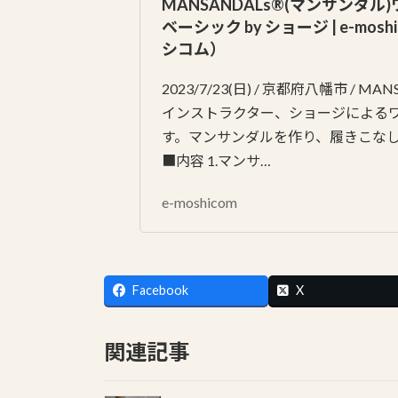
日
MANSANDALs®(マンサンダル
時
ベーシック by ショージ | e-mos
:
シコム）
2023/7/23(日) / 京都府八幡市 / MA
インストラクター、ショージによる
す。マンサンダルを作り、履きこな
■内容 1.マンサ…
e-moshicom
Facebook
X
関連記事