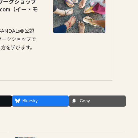
)ワークショップ
hicom（イー・モ
NSANDALs®️公認
ワークショップで
し方を学びます。
Bluesky
Copy