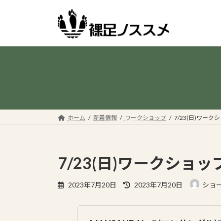
コ
ナ
ン
ビ
テ
ゲ
ン
ー
ツ
シ
へ
ョ
ス
ン
キ
に
ッ
移
プ
動
ホーム
新着情報
ワークショップ
7/23(日)ワーク
7/23(日)ワークショッ
最
2023年7月20日
2023年7月20日
ショ
終
更
新