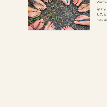
2025年
急です
したら
https: