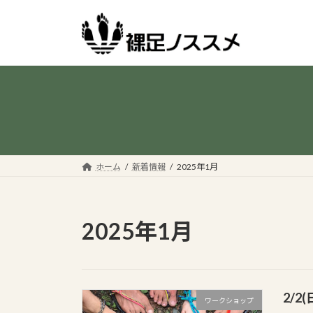
コ
ナ
ン
ビ
テ
ゲ
ン
ー
ツ
シ
へ
ョ
ス
ン
キ
に
ッ
移
プ
動
ホーム
新着情報
2025年1月
2025年1月
2/
ワークショップ