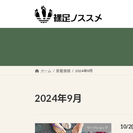
コ
ナ
ン
ビ
テ
ゲ
ン
ー
ツ
シ
へ
ョ
ス
ン
キ
に
ッ
移
プ
動
ホーム
新着情報
2024年9月
2024年9月
10/
ワークショップ