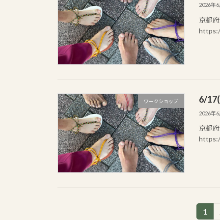
2026年
京都府
https:
6/1
ワークショップ
2026年
京都府
https:
投
1
固