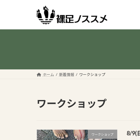
コ
ナ
ン
ビ
テ
ゲ
ン
ー
ツ
シ
へ
ョ
ス
ン
キ
に
ッ
移
プ
動
ホーム
新着情報
ワークショップ
ワークショップ
8/
ワークショップ